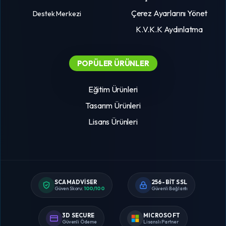
Çerez Ayarlarını Yönet
Destek Merkezi
K.V.K.K Aydınlatma
POPÜLER ÜRÜNLER
Eğitim Ürünleri
Tasarım Ürünleri
Lisans Ürünleri
SCAMADVISER
256-BIT SSL
Güven Skoru:
100/100
Güvenli Bağlantı
3D SECURE
MICROSOFT
Güvenli Ödeme
Lisanslı Partner