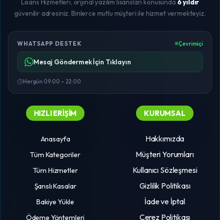
Lisans Hizmetleri, orijinal yazılım lisansları konusunda
6 yıldır
güvenilir adresiniz. Binlerce mutlu müşteri ile hizmet vermekteyiz.
WHATSAPP DESTEK
Çevrimiçi
Mesaj Göndermek İçin Tıklayın
Hergün 09:00 – 22:00
HIZLI ERIŞIM
KURUMSAL
Hakkımızda
Anasayfa
Müşteri Yorumları
Tüm Kategoriler
Kullanıcı Sözleşmesi
Tüm Hizmetler
Gizlilik Politikası
Şanslı Kasalar
İade ve İptal
Bakiye Yükle
Çerez Politikası
Ödeme Yöntemleri