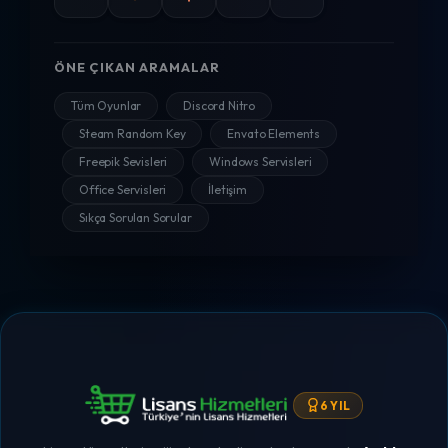
ÖNE ÇIKAN ARAMALAR
Tüm Oyunlar
Discord Nitro
Steam Random Key
Envato Elements
Freepik Sevisleri
Windows Servisleri
Office Servisleri
İletişim
Sıkça Sorulan Sorular
6 YIL