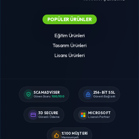
POPÜLER ÜRÜNLER
Eğitim Ürünleri
Tasarım Ürünleri
Lisans Ürünleri
SCAMADVISER
256-BIT SSL
Güven Skoru:
100/100
Güvenli Bağlantı
3D SECURE
MICROSOFT
Güvenli Ödeme
Lisanslı Partner
%100 MÜŞTERI
Memnuniyeti