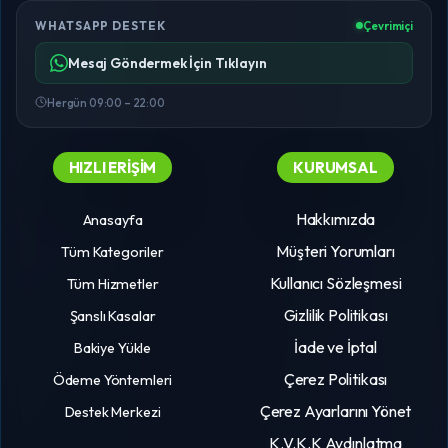
WHATSAPP DESTEK
Çevrimiçi
Mesaj Göndermek İçin Tıklayın
Hergün 09:00 – 22:00
HIZLI ERIŞIM
KURUMSAL
Hakkımızda
Anasayfa
Müşteri Yorumları
Tüm Kategoriler
Kullanıcı Sözleşmesi
Tüm Hizmetler
Gizlilik Politikası
Şanslı Kasalar
İade ve İptal
Bakiye Yükle
Çerez Politikası
Ödeme Yöntemleri
Çerez Ayarlarını Yönet
Destek Merkezi
K.V.K.K Aydınlatma