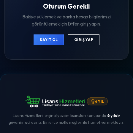
Oturum Gerekli
Bakiye yüklemek ve banka hesap bilgilerimizi
görüntülemek için lütfen giriş yapın.
KAYIT OL
GIRIŞ YAP
6 YIL
Lisans Hizmetleri, orijinal yazılım lisansları konusunda
6 yıldır
güvenilir adresiniz. Binlerce mutlu müşteri ile hizmet vermekteyiz.