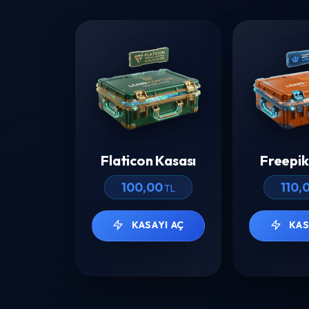
Flaticon Kasası
Freepik
100,00
110,
TL
KASAYI AÇ
KAS