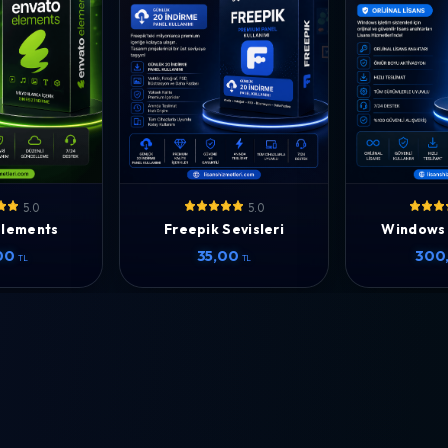
5.0
5.0
Elements
Freepik Sevisleri
Windows 
00
35,00
300
TL
TL