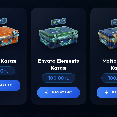
 Kasası
Envato Elements
Motio
Kasası
Ka
00
TL
100,00
100
TL
AYI AÇ
KASAYI AÇ
KA