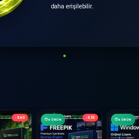
daha erişilebilir.
-%60
-%35
6 ÜRÜN
6 ÜRÜN