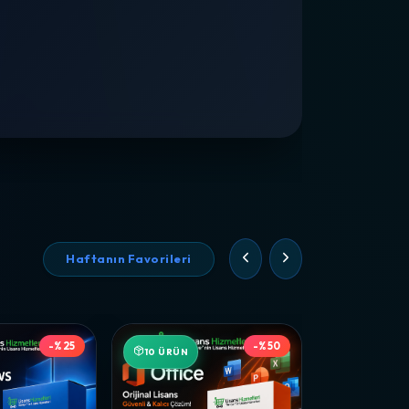
Haftanın Favorileri
-%25
-%50
10 ÜRÜN