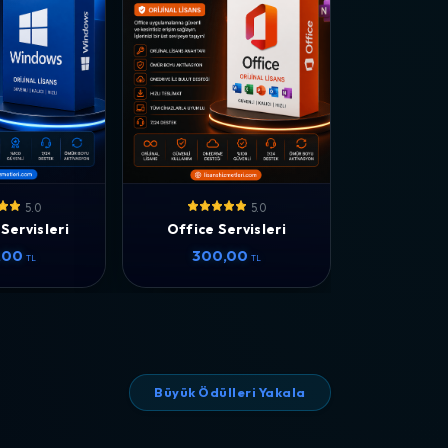
5.0
5.0
Servisleri
Office Servisleri
,00
300,00
TL
TL
Büyük Ödülleri Yakala