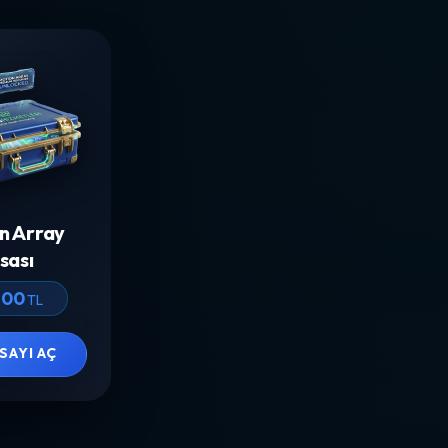
n Array
sası
,00
TL
SAYI AÇ