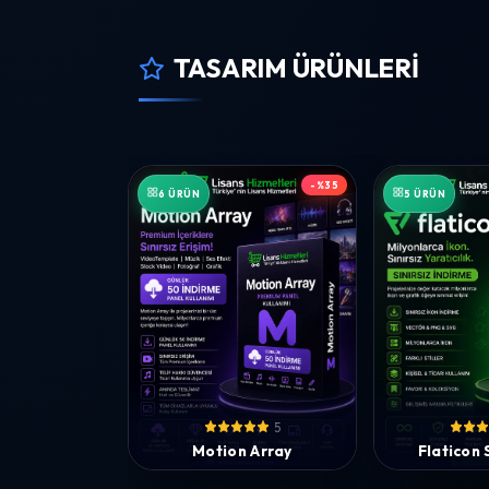
TASARIM ÜRÜNLERI
-%35
6 ÜRÜN
5 ÜRÜN
5
Motion Array
Flaticon 