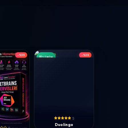
-%35
-%20
2 ÜRÜN
5
Duolingo