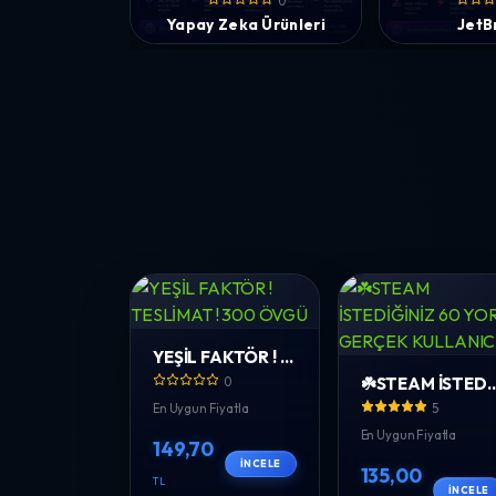
0
Yapay Zeka Ürünleri
JetB
YEŞİL FAKTÖR ! TESLİMAT ! 300 ÖVGÜ
☘️STEAM İSTEDİĞİNİZ 60 YORUM G
0
En Uygun Fiyatla
5
En Uygun Fiyatla
149,70
İNCELE
135,00
TL
İNCELE