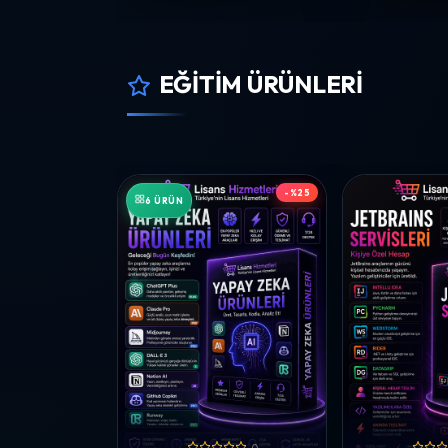
EĞITIM ÜRÜNLERI
-%25
6 ÜRÜN