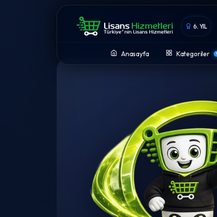
6. YIL
Anasayfa
Kategoriler
Lisans Hizmetleri - En U
rla
tma,