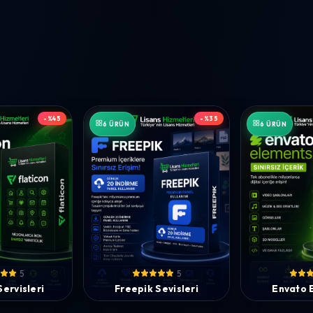
-%45
-%35
6 ÜRÜN
6 ÜRÜN
5
5
Servisleri
Freepik Sevisleri
Envato 