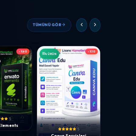
TÜMÜNÜ GÖR
-%60
-%10
4 ÜRÜN
5
Elements
5
Canva Servisleri