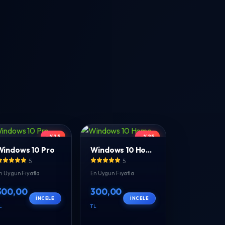
-%25
-%25
Windows 10 Pro
Windows 10 Home
5
5
n Uygun Fiyatla
En Uygun Fiyatla
300,00
300,00
İNCELE
İNCELE
L
TL