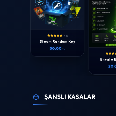
5.0
Steam Random Key
50,00
TL
Envato 
20,
ŞANSLI KASALAR