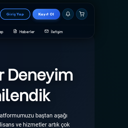
Giriş Yap
Kayıt Ol
ap
Haberler
İletişim
ce Lisansları
ir Deneyim
nilendik
e platformumuzu baştan aşağı
 lisans ve hizmetler artık çok