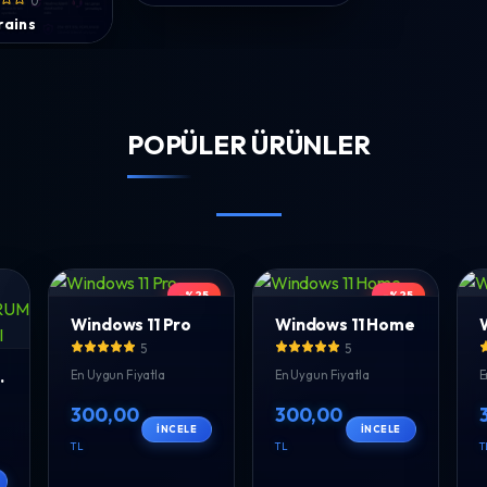
0
rains
POPÜLER ÜRÜNLER
-%25
-%25
Windows 11 Pro
Windows 11 Home
5
5
ERÇEK KULLANICI
En Uygun Fiyatla
En Uygun Fiyatla
E
300,00
300,00
İNCELE
İNCELE
TL
TL
T