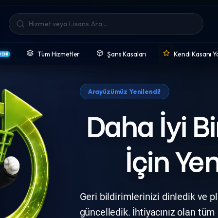
Tüm Hizmetler
Şans Kasaları
Kendi Kasanı Y
YENİ
cuz Oyun, Windows ve Offi
Arayüzümüz Yenilendi!
Daha İyi B
İçin Ye
Geri bildirimlerinizi dinledik v
güncelledik. İhtiyacınız olan tüm