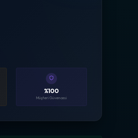
%100
Müşteri Güvencesi