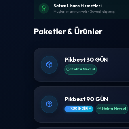
Satıcı: Lisans Hizmetleri
Müşteri memnuniyeti • Güvenli alışveriş
Paketler & Ürünler
Pikbest 30 GÜN
Stokta Mevcut
Pikbest 90 GÜN
%30 İNDIRIM
Stokta Mevcut