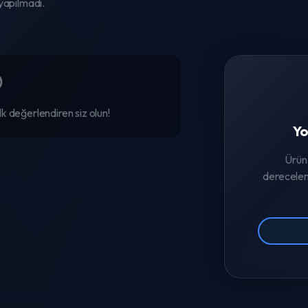
yapılmadı.
k değerlendiren siz olun!
Yo
Ürün
derecelen