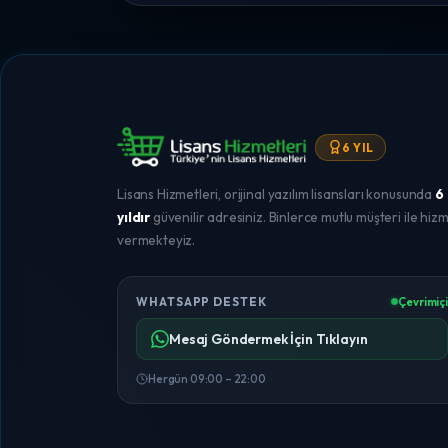
6 YIL
Lisans Hizmetleri, orijinal yazılım lisansları konusunda
6
yıldır
güvenilir adresiniz. Binlerce mutlu müşteri ile hiz
vermekteyiz.
WHATSAPP DESTEK
Çevrimiçi
Mesaj Göndermek İçin Tıklayın
Hergün 09:00 – 22:00