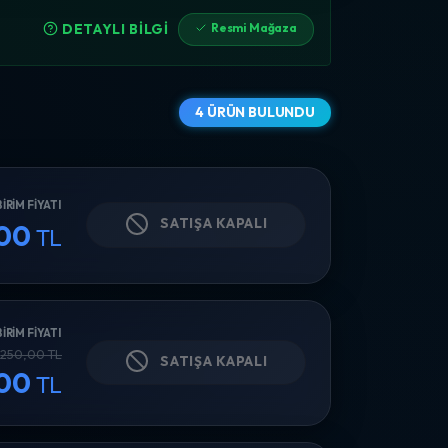
Resmi Mağaza
DETAYLI BILGI
4 ÜRÜN BULUNDU
BIRIM FIYATI
SATIŞA KAPALI
,00
TL
BIRIM FIYATI
250,00 TL
SATIŞA KAPALI
,00
TL