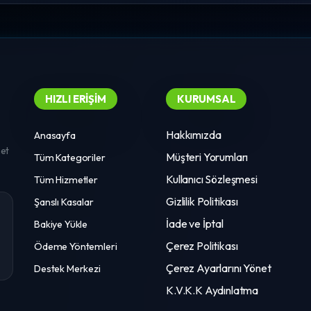
HIZLI ERIŞIM
KURUMSAL
Hakkımızda
Anasayfa
met
Müşteri Yorumları
Tüm Kategoriler
Kullanıcı Sözleşmesi
Tüm Hizmetler
Gizlilik Politikası
Şanslı Kasalar
İade ve İptal
Bakiye Yükle
Çerez Politikası
Ödeme Yöntemleri
Çerez Ayarlarını Yönet
Destek Merkezi
K.V.K.K Aydınlatma