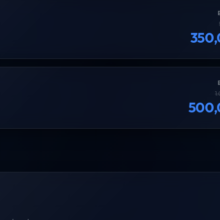
350
1
500