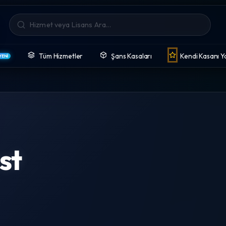
Tüm Hizmetler
Şans Kasaları
Kendi Kasanı Y
YENİ
st