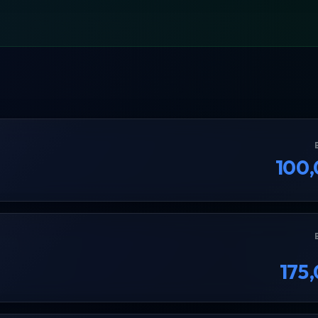
100
175