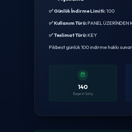
✅ Günlük İndirme Limiti:
100
✅ Kullanım Türü:
PANEL ÜZERİNDEN K
✅ Teslimat Türü:
KEY
Pikbest günlük 100 indirme hakkı sunar 
140
Başarılı Satış