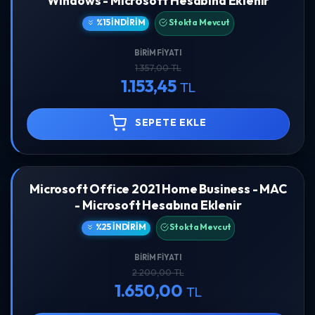
Windows - Microsoft Hesabına Eklenir
%15 İNDIRIM
Stokta Mevcut
BIRIM FIYATI
1.357,00 TL
1.153,45
TL
SEPETE EKLE
Microsoft Office 2021 Home Business - MAC
- Microsoft Hesabına Eklenir
%25 İNDIRIM
Stokta Mevcut
BIRIM FIYATI
2.200,00 TL
1.650,00
TL