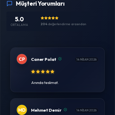
Müşteri Yorumları
5.0
204
değerlendirme arasından
ORTALAMA
CP
Caner Polat
14 NISAN 2026
Anında teslimat.
MD
Mehmet Demir
14 NISAN 2026