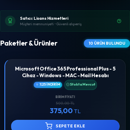
Satıcı: Lisans Hizmetleri
Müşteri memnuniyeti • Güvenli alışveriş
Paketler & Ürünler
10 ÜRÜN BULUNDU
Microsoft Office 365 Professional Plus - 5
Cihaz - Windows - MAC - Mail Hesabı
%25 İNDIRIM
Stokta Mevcut
BIRIM FIYATI
500,00 TL
375,00
TL
SEPETE EKLE