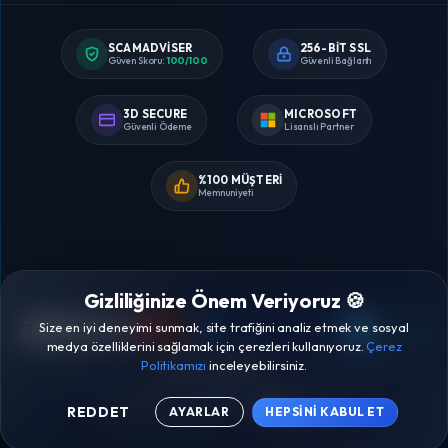
SCAMADVISER
256-BIT SSL
Güven Skoru:
100/100
Güvenli Bağlantı
3D SECURE
MICROSOFT
Güvenli Ödeme
Lisanslı Partner
%100 MÜŞTERI
Memnuniyeti
Gizliliğinize Önem Veriyoruz 🍪
Size en iyi deneyimi sunmak, site trafiğini analiz etmek ve sosyal
medya özelliklerini sağlamak için çerezleri kullanıyoruz.
Çerez
Politikamızı
inceleyebilirsiniz.
© 2020 - 2026
Lisans Hizmetleri
. Tüm Hakları Saklıdır.
PROUDLY DESIGNED BY
REDDET
AYARLAR
HEPSİNİ KABUL ET