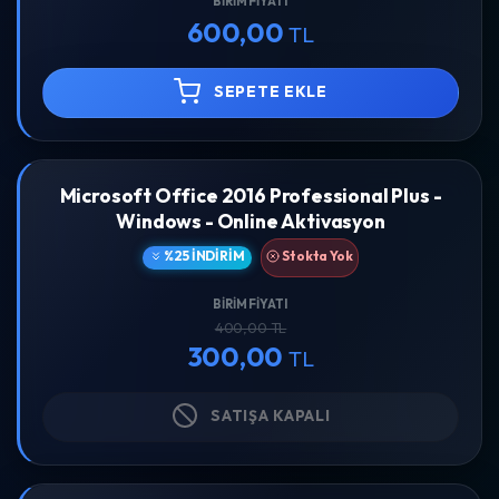
BIRIM FIYATI
600,00
TL
SEPETE EKLE
Microsoft Office 2016 Professional Plus -
Windows - Online Aktivasyon
%25 İNDIRIM
Stokta Yok
BIRIM FIYATI
400,00 TL
300,00
TL
SATIŞA KAPALI