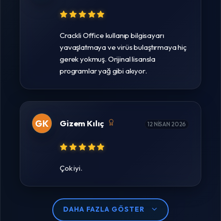
Crackli Office kullanıp bilgisayarı
yavaşlatmaya ve virüs bulaştırmaya hiç
gerek yokmuş. Orijinal lisansla
programlar yağ gibi akıyor.
GK
Gizem Kılıç
12 NISAN 2026
Çok iyi.
DAHA FAZLA GÖSTER