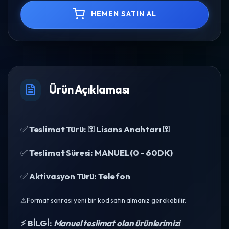
HEMEN SATIN AL
Ürün Açıklaması
✅
Teslimat Türü: ⚿ Lisans Anahtarı ⚿
✅
Teslimat Süresi: MANUEL(0 - 60DK)
✅
Aktivasyon Türü: Telefon
⚠Format sonrası yeni bir kod satın almanız gerekebilir.
⚡ BİLGİ:
Manuel teslimat olan ürünlerimizi