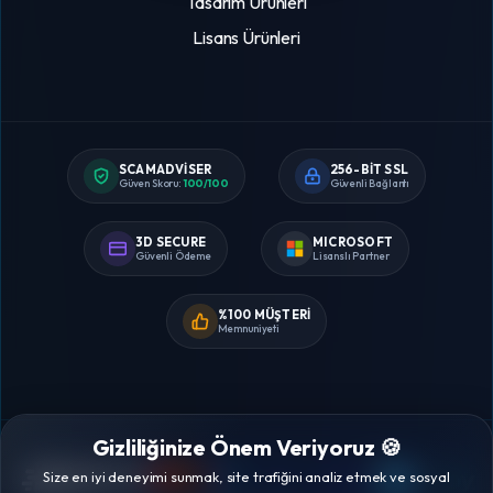
Tasarım Ürünleri
Lisans Ürünleri
SCAMADVISER
256-BIT SSL
Güven Skoru:
100/100
Güvenli Bağlantı
3D SECURE
MICROSOFT
Güvenli Ödeme
Lisanslı Partner
%100 MÜŞTERI
Memnuniyeti
Gizliliğinize Önem Veriyoruz 🍪
Size en iyi deneyimi sunmak, site trafiğini analiz etmek ve sosyal