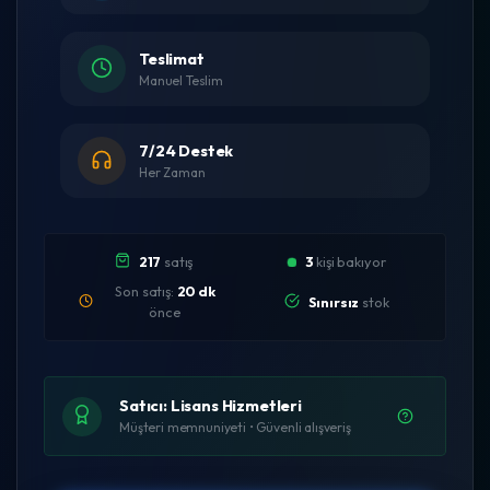
Teslimat
Manuel Teslim
7/24 Destek
Her Zaman
217
satış
3
kişi bakıyor
Son satış:
20 dk
Sınırsız
stok
önce
Satıcı: Lisans Hizmetleri
Müşteri memnuniyeti • Güvenli alışveriş