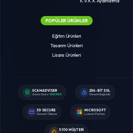
K.V.K.K Aydınlatma
POPÜLER ÜRÜNLER
Eğitim Ürünleri
Tasarım Ürünleri
Lisans Ürünleri
SCAMADVISER
256-BIT SSL
Güven Skoru:
100/100
Güvenli Bağlantı
3D SECURE
MICROSOFT
Güvenli Ödeme
Lisanslı Partner
%100 MÜŞTERI