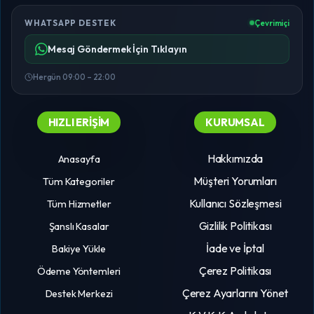
WHATSAPP DESTEK
Çevrimiçi
Mesaj Göndermek İçin Tıklayın
Hergün 09:00 – 22:00
HIZLI ERIŞIM
KURUMSAL
Hakkımızda
Anasayfa
Müşteri Yorumları
Tüm Kategoriler
Kullanıcı Sözleşmesi
Tüm Hizmetler
Gizlilik Politikası
Şanslı Kasalar
İade ve İptal
Bakiye Yükle
Çerez Politikası
Ödeme Yöntemleri
Çerez Ayarlarını Yönet
Destek Merkezi