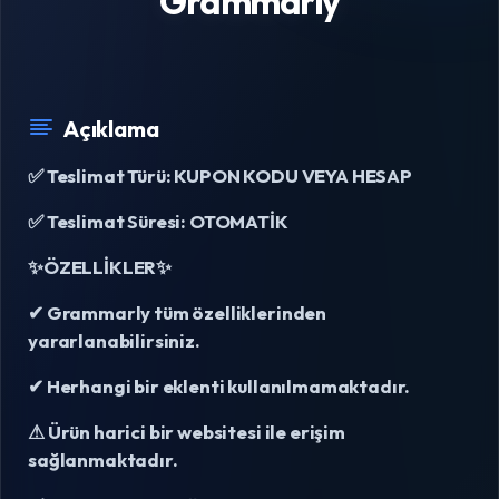
Grammarly
Açıklama
✅ Teslimat Türü: KUPON KODU VEYA HESAP
✅ Teslimat Süresi: OTOMATİK
✨ÖZELLİKLER✨
✔ Grammarly tüm özelliklerinden
yararlanabilirsiniz.
✔ Herhangi bir eklenti kullanılmamaktadır.
⚠ Ürün harici bir websitesi ile erişim
sağlanmaktadır.